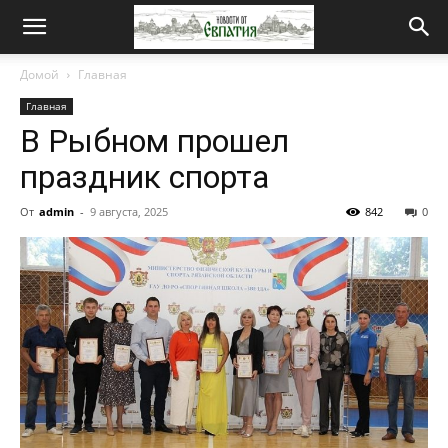
Новости
Домой
Главная
Главная
от
В Рыбном прошел
праздник спорта
Евпатия
От
admin
-
9 августа, 2025
842
0