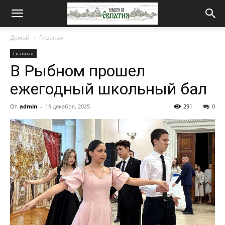
Новости
Домой
Главная
Главная
от
В Рыбном прошел
ежегодный школьный бал
Евпатия
От
admin
-
19 декабря, 2025
291
0