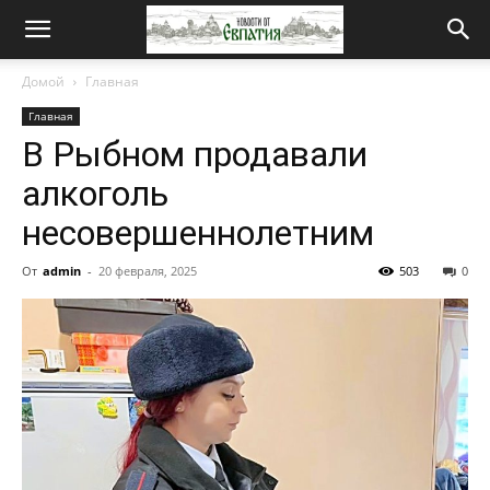
Новости
Домой
Главная
Главная
от
В Рыбном продавали
алкоголь
Евпатия
несовершеннолетним
От
admin
-
20 февраля, 2025
503
0