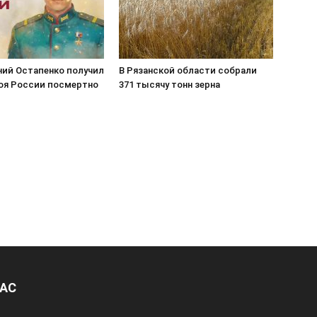
ний Остапенко получил
В Рязанской области собрали
роя России посмертно
371 тысячу тонн зерна
НАС