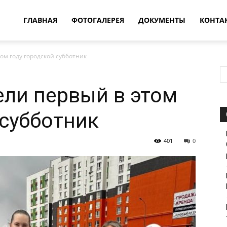
овости
ГЛАВНАЯ
ФОТОГАЛЕРЕЯ
ДОКУМЕНТЫ
КОНТА
ом году городской субботник
т
ли первый в этом
впатия
 субботник
401
0