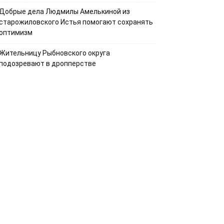
Добрые дела Людмилы Амелькиной из
старожиловского Истья помогают сохранять
оптимизм
Жительницу Рыбновского округа
подозревают в дропперстве