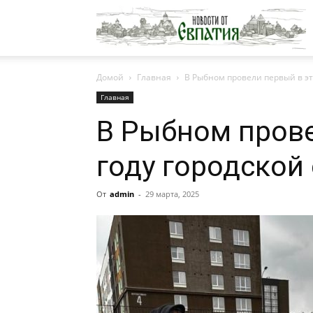
Н
Домой
Главная
В Рыбном провели первый в эт
о
Главная
В Рыбном прове
Е
году городской
От
admin
-
29 марта, 2025