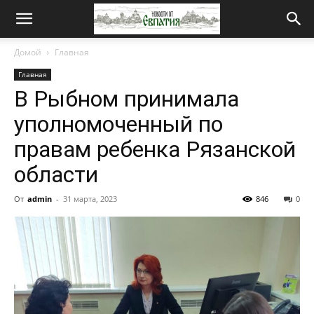
Новости
Домой
Главная
Главная
от
В Рыбном принимала
уполномоченный по
Евпатия
правам ребенка Рязанской
области
От
admin
-
31 марта, 2023
846
0