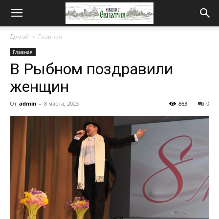
Новости
Домой
Главная
Главная
от
В Рыбном поздравили
женщин
Евпатия
От
admin
-
8 марта, 2023
863
0