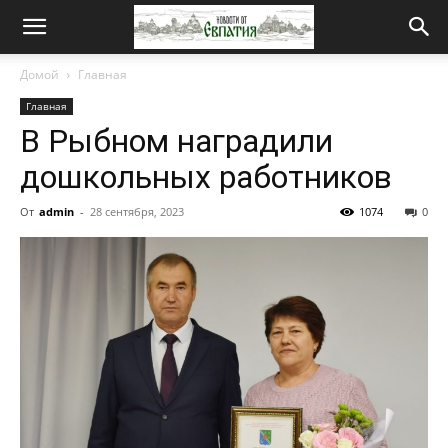
Новости
Домой
Главная
Главная
от
В Рыбном наградили
дошкольных работников
Евпатия
От
admin
-
28 сентября, 2023
1074
0