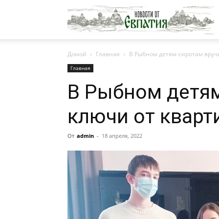
Н
Домой
Главная
В Рыбном детям-сиротам вруч
о
Главная
В Рыбном детя
Е
ключи от кварт
От
admin
-
18 апреля, 2022