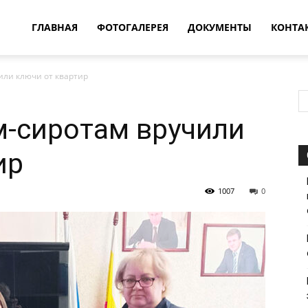
овости
ГЛАВНАЯ
ФОТОГАЛЕРЕЯ
ДОКУМЕНТЫ
КОНТА
или ключи от квартир
т
м-сиротам вручили
впатия
ир
1007
0