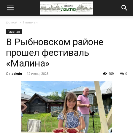
Новости
Домой
Главная
Главная
от
В Рыбновском районе
прошел фестиваль
Евпатия
«Малина»
От
admin
-
12 июля, 2025
409
0