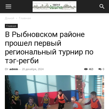
Новости
Домой
Главная
Главная
от
В Рыбновском районе
прошел первый
Евпатия
региональный турнир по
тэг-регби
От
admin
-
20 декабря, 2024
463
0