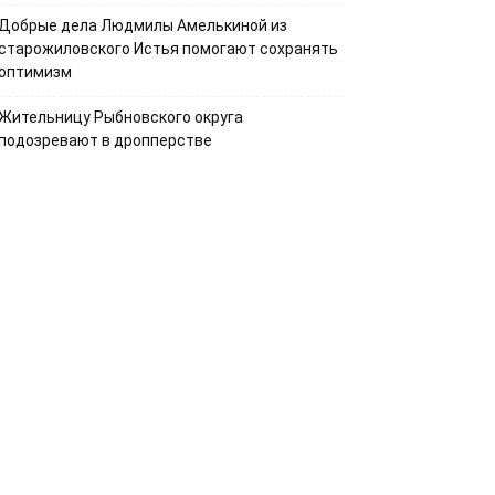
Добрые дела Людмилы Амелькиной из
старожиловского Истья помогают сохранять
оптимизм
Жительницу Рыбновского округа
подозревают в дропперстве