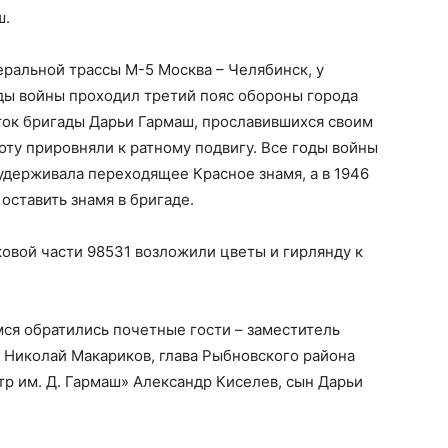
ш.
ральной трассы М-5 Москва – Челябинск, у
оды войны проходил третий пояс обороны города
сток бригады Дарьи Гармаш, прославившихся своим
оту прировняли к ратному подвигу. Все годы войны
удерживала переходящее Красное знамя, а в 1946
ставить знамя в бригаде.
овой части 98531 возложили цветы и гирлянду к
ся обратились почетные гости – заместитель
 Николай Макариков, глава Рыбновского района
тр им. Д. Гармаш» Александр Киселев, сын Дарьи