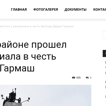
овости
ГЛАВНАЯ
ФОТОГАЛЕРЕЯ
ДОКУМЕНТЫ
КОНТА
митинг у мемориала в честь бригады Дарьи Гармаш
т
районе прошел
впатия
иала в честь
 Гармаш
695
0