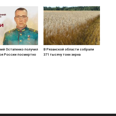
ний Остапенко получил
В Рязанской области собрали
роя России посмертно
371 тысячу тонн зерна