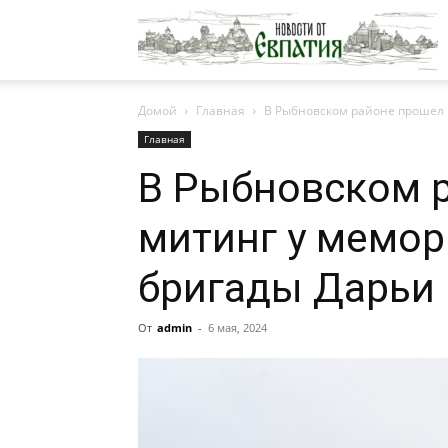
Н
Домой
Главная
В Рыбновском районе прошел 
о
Главная
В Рыбновском 
Е
митинг у мемор
бригады Дарьи
От
admin
-
6 мая, 2024