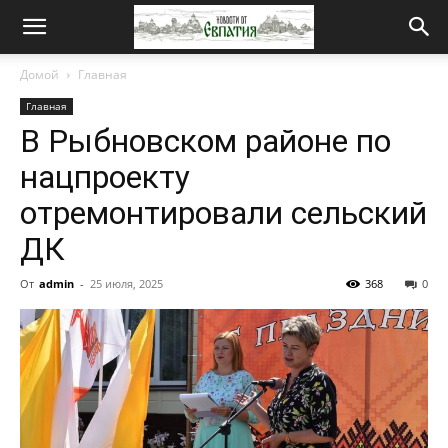
Новости
Домой
Главная
Главная
от
В Рыбновском районе по
нацпроекту
Евпатия
отремонтировали сельский
ДК
От
admin
-
25 июля, 2025
368
0