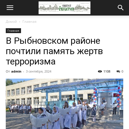
Новости
Домой
Главная
Главная
от
В Рыбновском районе
почтили память жертв
Евпатия
терроризма
От
admin
-
3 сентября, 2024
1108
0