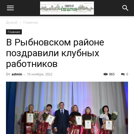
Новости
Домой
Главная
Главная
от
В Рыбновском районе
поздравили клубных
Евпатия
работников
От
admin
-
10 ноября, 2022
865
0