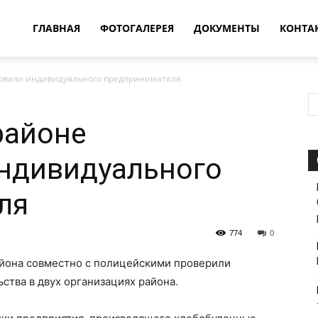
овости
ГЛАВНАЯ
ФОТОГАЛЕРЕЯ
ДОКУМЕНТЫ
КОНТА
овали индивидуального предпринимателя
т
районе
впатия
ндивидуального
ля
774
0
йона совместно с полицейскими проверили
тва в двух организациях района.