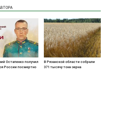
АВТОРА
ний Остапенко получил
В Рязанской области собрали
роя России посмертно
371 тысячу тонн зерна