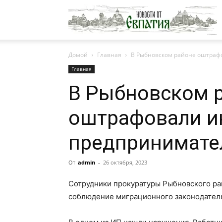
Н
Домой
Главная
В Рыбновском районе оштраф
о
Главная
В Рыбновском 
Е
оштрафовали и
предпринимате
От
admin
-
26 октября, 2023
Сотрудники прокуратуры Рыбновского ра
соблюдение миграционного законодательс