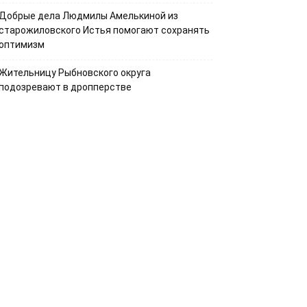
Добрые дела Людмилы Амелькиной из
старожиловского Истья помогают сохранять
оптимизм
Жительницу Рыбновского округа
подозревают в дропперстве