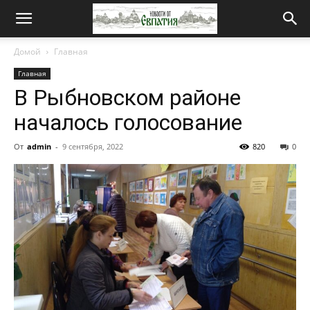
Новости
Домой
Главная
Главная
от
В Рыбновском районе
началось голосование
Евпатия
От
admin
-
9 сентября, 2022
820
0