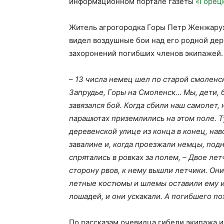
информационном портале газеты
«Горец
Житель агрогородка Горы Петр Женжарух
видел воздушные бои над его родной дер
захоронений погибших членов экипажей
–
13 числа немец шел по старой смоленс
Запрудье, Горы на Смоленск… Мы, дети, б
завязался бой. Когда сбили наш самолет,
парашютах приземлились на этом поле. 
деревенской улице из конца в конец, нав
завалине и, когда проезжали немцы, под
спрятались в ровках за полем, – Двое л
сторону рвов, к нему вышли летчики. Он
летные костюмы и шлемы оставили ему и 
лошадей, и они ускакали. А погибшего по
По рассказам очевидца гибели экипажа 