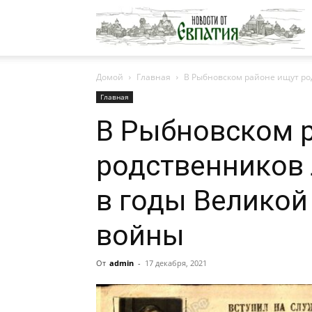
Н
Домой
Главная
В Рыбновском районе ищут ро
о
Главная
В Рыбновском 
Е
родственников 
в годы Великой
войны
От
admin
-
17 декабря, 2021