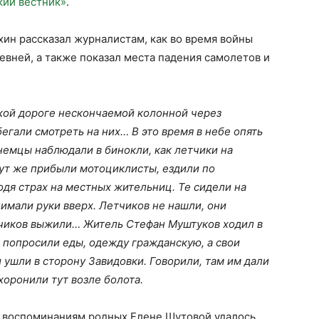
кий вестник»
.
ин рассказал журналистам, как во время войны
евней, а также показал места падения самолетов и
.
кой дороге нескончаемой колонной через
егали смотреть на них… В это время в небе опять
 немцы наблюдали в бинокли, как летчики на
Тут же прибыли мотоциклисты, ездили по
одя страх на местных жительниц. Те сидели на
нимали руки вверх. Летчиков не нашли, они
етчиков выжили… Житель Стефан Муштуков ходил в
и попросили еды, одежду гражданскую, а свои
ушли в сторону Завидовки. Говорили, там им дали
хоронили тут возле болота.
и воспоминаниям родных Елене Шутовой удалось