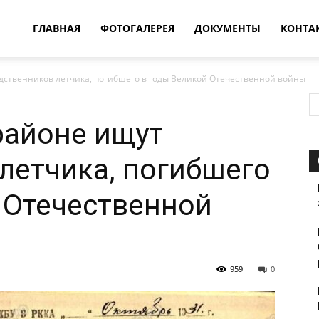
овости
ГЛАВНАЯ
ФОТОГАЛЕРЕЯ
ДОКУМЕНТЫ
КОНТА
дственников летчика, погибшего в годы Великой Отечественной войны
т
районе ищут
впатия
летчика, погибшего
 Отечественной
959
0