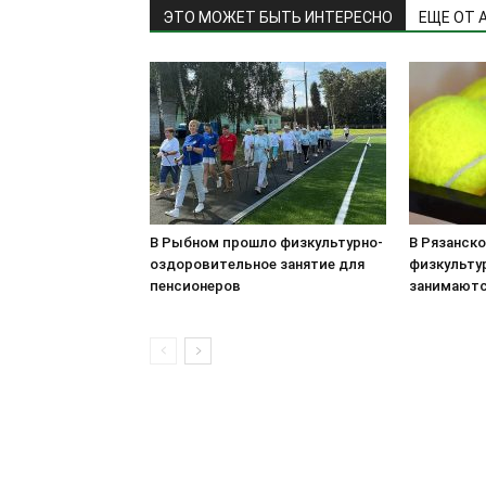
ЭТО МОЖЕТ БЫТЬ ИНТЕРЕСНО
ЕЩЕ ОТ 
В Рыбном прошло физкультурно-
В Рязанск
оздоровительное занятие для
физкульту
пенсионеров
занимаютс