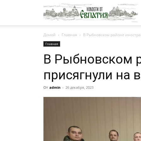
Н
Домой
Главная
В Рыбновском районе иностра
о
Главная
В Рыбновском 
Е
присягнули на 
От
admin
-
26 декабря, 2023