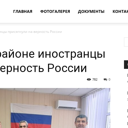
овости
ГЛАВНАЯ
ФОТОГАЛЕРЕЯ
ДОКУМЕНТЫ
КОНТА
нцы присягнули на верность России
т
районе иностранцы
впатия
верность России
782
0