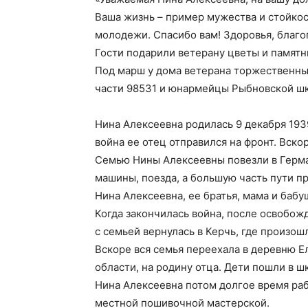
Ваша жизнь – пример мужества и стойкост
молодежи. Спасибо вам! Здоровья, благо
Гости подарили ветерану цветы и памятн
Под марш у дома ветерана торжественн
части 98531 и юнармейцы Рыбновской шк
Нина Алексеевна родилась 9 декабря 1939
война ее отец отправился на фронт. Вско
Семью Нины Алексеевны повезли в Герма
машины, поезда, а большую часть пути п
Нина Алексеевна, ее братья, мама и бабу
Когда закончилась война, после освобожд
с семьей вернулась в Керчь, где произо
Вскоре вся семья переехала в деревню Е
области, на родину отца. Дети пошли в 
Нина Алексеевна потом долгое время раб
местной пошивочной мастерской.