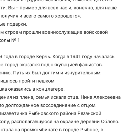
и. Вы – пример для всех нас и, конечно, для наше
получия и всего самого хорошего».
ые подарки.
ым строем прошли военнослужащие войсковой
олы № 1.
 года в городе Керчь. Когда в 1941 году началась
ре город оказался под оккупацией фашистов.
нию. Путь их был долгим и изнурительным:
ришлось пройти пешком.
шка оказались в концлагере.
ения из плена, семья искала отца. Нина Алексеевна
шло долгожданное воссоединение с отцом.
лизаветинка Рыбновского района Рязанской
школу, располагавшуюся на окраине деревни Облово.
отала на промкомбинате в городе Рыбное, в