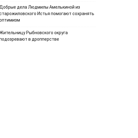
Добрые дела Людмилы Амелькиной из
старожиловского Истья помогают сохранять
оптимизм
Жительницу Рыбновского округа
подозревают в дропперстве