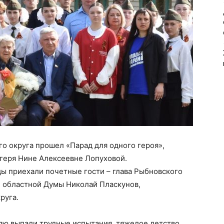
го округа прошел «Парад для одного героя»,
геря Нине Алексеевне Лопуховой.
ы приехали почетные гости – глава Рыбновского
й областной Думы Николай Пласкунов,
руга.
лю выпали трудные испытания, тяжелое детство.