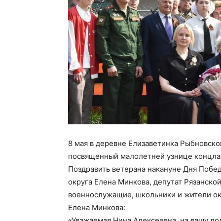
8 мая в деревне Елизаветинка Рыбновско
посвященный малолетней узнице концла
Поздравить ветерана накануне Дня Побед
округа Елена Минкова, депутат Рязанско
военнослужащие, школьники и жители ок
Елена Минкова:
«Уважаемая Нина Алексеевна, на вашу до