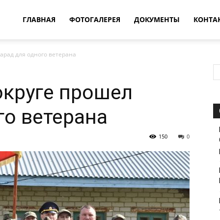
овости
ГЛАВНАЯ
ФОТОГАЛЕРЕЯ
ДОКУМЕНТЫ
КОНТА
арад для одного ветерана
т
округе прошел
впатия
го ветерана
150
0