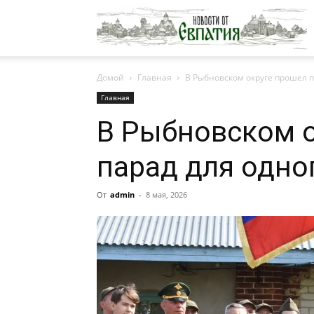
Н
Домой
Главная
В Рыбновском округе прошел п
о
Главная
В Рыбновском 
Е
парад для одно
От
admin
-
8 мая, 2026