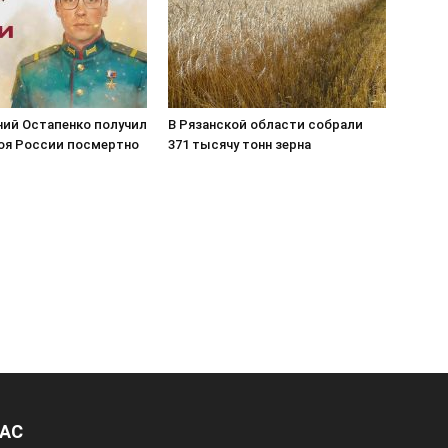
ний Остапенко получил
В Рязанской области собрали
роя России посмертно
371 тысячу тонн зерна
НАС