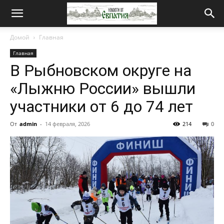
Новости
Домой
Главная
Главная
от
В Рыбновском округе на
«Лыжню России» вышли
Евпатия
участники от 6 до 74 лет
От
admin
-
14 февраля, 2026
214
0