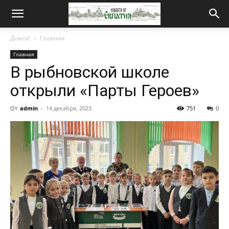
Новости
Домой
Главная
Главная
от
В рыбновской школе
открыли «Парты Героев»
Евпатия
От
admin
-
14 декабря, 2023
751
0