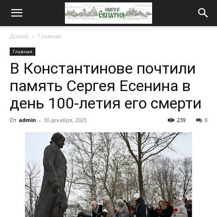
Новости
Домой
Главная
Главная
от
В Константинове почтили
память Сергея Есенина в
Евпатия
день 100-летия его смерти
От
admin
-
30 декабря, 2025
239
0