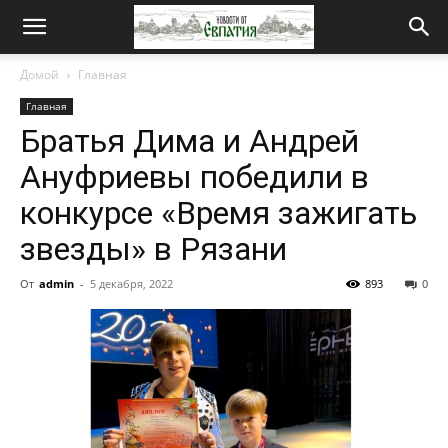
Новости
Домой
Главная
Главная
от
Братья Дима и Андрей
Ануфриевы победили в
Евпатия
конкурсе «Время зажигать
звезды» в Рязани
От
admin
-
5 декабря, 2022
893
0