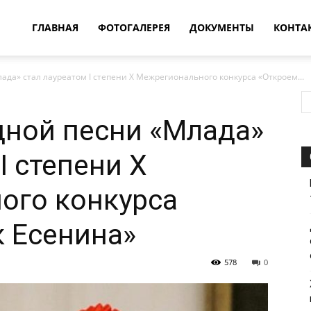
овости
ГЛАВНАЯ
ФОТОГАЛЕРЕЯ
ДОКУМЕНТЫ
КОНТА
да» стал лауреатом I степени X Межрегионального конкурса «Откроем...
т
дной песни «Млада»
впатия
I степени X
ого конкурса
 Есенина»
578
0