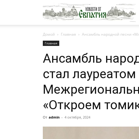
Н
Домой
Главная
Ансамбль народной песни «Мла
о
Главная
Ансамбль наро
Е
стал лауреатом 
Межрегиональн
«Откроем томик
От
admin
-
4 октября, 2024