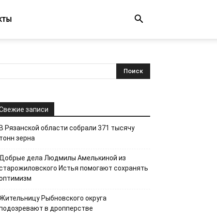
КТЫ
Свежие записи
В Рязанской области собрали 371 тысячу
тонн зерна
Добрые дела Людмилы Амелькиной из
старожиловского Истья помогают сохранять
оптимизм
Жительницу Рыбновского округа
подозревают в дропперстве