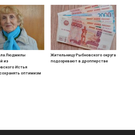
ела Людмилы
Жительницу Рыбновского округа
й из
подозревают в дропперстве
вского Истья
сохранять оптимизм