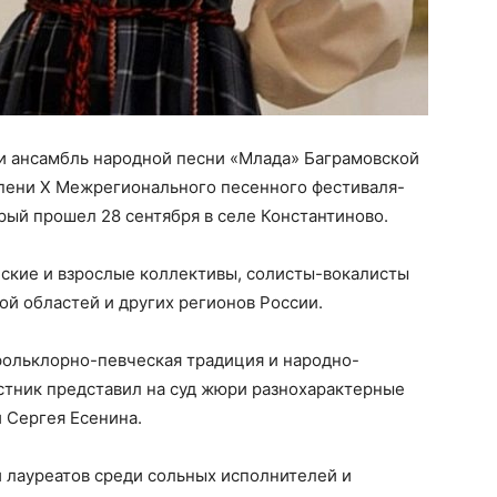
и ансамбль народной песни «Млада» Баграмовской
епени X Межрегионального песенного фестиваля-
рый прошел 28 сентября в селе Константиново.
еские и взрослые коллективы, солисты-вокалисты
кой областей и других регионов России.
фольклорно-певческая традиция и народно-
стник представил на суд жюри разнохарактерные
и Сергея Есенина.
 лауреатов среди сольных исполнителей и