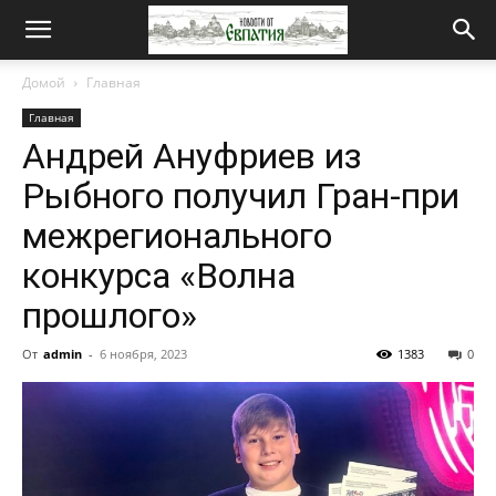
Новости
Домой
Главная
Главная
от
Андрей Ануфриев из
Рыбного получил Гран-при
Евпатия
межрегионального
конкурса «Волна
прошлого»
От
admin
-
6 ноября, 2023
1383
0